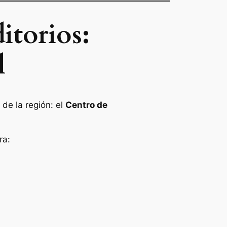
itorios:
l
de la región: el
Centro de
ra: