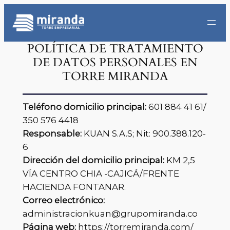
Saltar
al
contenido
POLÍTICA DE TRATAMIENTO
DE DATOS PERSONALES EN
TORRE MIRANDA
Teléfono domicilio principal:
601 884 41 61/
350 576 4418
Responsable:
KUAN S.A.S; Nit: 900.388.120-
6
Dirección del domicilio principal:
KM 2,5
VÍA CENTRO CHIA -CAJICÁ/FRENTE
HACIENDA FONTANAR.
Correo electrónico:
administracionkuan@grupomiranda.co
Página web:
https://torremiranda.com/