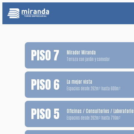
Saltar
al
contenido
PISO 7
Mirador Miranda
Terraza con jardín y comedor
PISO 6
La mejor vista
Espacios desde 262m² hasta 600m²
PISO 5
Oficinas / Consultorios / Laboratorio
Espacios desde 262m² hasta 716m²